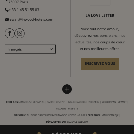
75007 Paris
+ 33 1 45 51 55 83
LA LOVE LETTER
lewalt@inwood-hotels.com
Avec tout notre amour,
découvrez nos bons plans, nos
actualités, nos coups de cœur
et nos meilleures offres.
Français
English
Italiano
INSCRIVEZ-VOUS
Deutsch
Español
HÔTEL LE WALT
INWOOD HOTELS
中文
+
Plan du site
À propos
LABELS & CERTIFICATIONS
CODE GDS :
AMADEUS : YXPAR123 | SABRE : YX56701 | GALILEO/APOLLO : YX62132 | WORLDSPAN : YXWALT |
Conditions générales de vente
Carrière
PEGASUS : YX68618
Conditions générales d'utilisation
Charte RSE
SITE OFFICIEL :
TOUS DROITS RÉSERVÉS INWOOD HOTELS - © 2023
CRÉATION :
MARIE VAN EIJK
|
Mentions Légales
DÉVELOPPEMENT :
AGENCE WEBCOM
Nos destinations
Vie privée