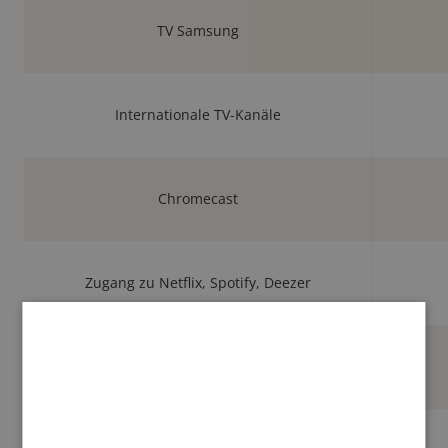
TV Samsung
Internationale TV-Kanäle
Chromecast
Zugang zu Netflix, Spotify, Deezer
Malongo Kaffeemaschine