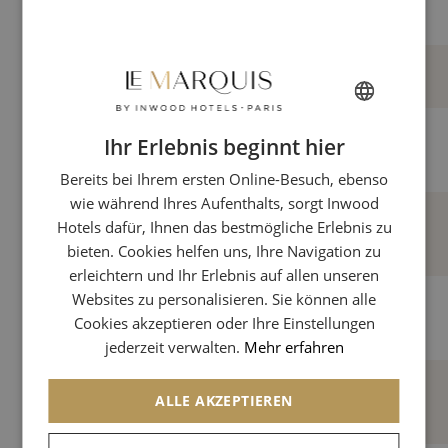
Memory-Foam-Kissen
Ihr Erlebnis beginnt hier
FRENCH
Bademäntel
Bereits bei Ihrem ersten Online-Besuch, ebenso
ENGLISH
wie während Ihres Aufenthalts, sorgt Inwood
GERMAN
Hotels dafür, Ihnen das bestmögliche Erlebnis zu
Hausschuhe mit Inwood Hotels-Logo
ITALIAN
bieten. Cookies helfen uns, Ihre Navigation zu
erleichtern und Ihr Erlebnis auf allen unseren
SPANISH
Websites zu personalisieren. Sie können alle
CHINESE (SIMPLIFIED)
Vanity Set
Cookies akzeptieren oder Ihre Einstellungen
jederzeit verwalten.
Mehr erfahren
ALLE AKZEPTIEREN
Terre de Mars Begrüßungsprodukte