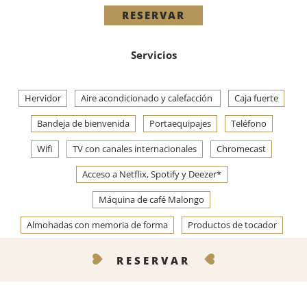
RESERVAR
Servicios
Hervidor
Aire acondicionado y calefacción
Caja fuerte
Bandeja de bienvenida
Portaequipajes
Teléfono
Wifi
TV con canales internacionales
Chromecast
Acceso a Netflix, Spotify y Deezer*
Máquina de café Malongo
Almohadas con memoria de forma
Productos de tocador
Albornoces y zapatillas
Productos de bienvenida Codage
RESERVAR
Secador Dyson
CONTÁCTENOS