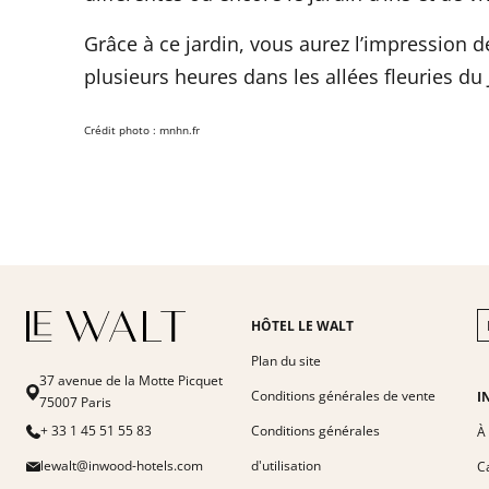
Grâce à ce jardin, vous aurez l’impression 
plusieurs heures dans les allées fleuries du 
Crédit photo : mnhn.fr
HÔTEL LE WALT
Plan du site
37 avenue de la Motte Picquet
Conditions générales de vente
I
75007 Paris
+ 33 1 45 51 55 83
Conditions générales
À
lewalt@inwood-hotels.com
d'utilisation
C