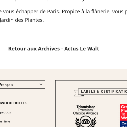
de vous échapper de Paris. Propice à la flânerie, vou
Jardin des Plantes.
Retour aux Archives - Actus Le Walt
Français
LABELS & CERTIFICATI
English
Italiano
NWOOD HOTELS
Deutsch
 propos
Español
arrière