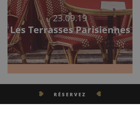
23.09.19
Les Terrasses Parisiennes
Pour capturer un rayon de soleil, pour prendre un café, pour
observer les gens qui passent, toutes les excuses sont bonnes pour
RÉSERVEZ
se languir en terrasse !
Lire la suite
CONTACTEZ-NOUS
1
2