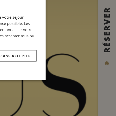
FRENCH
RÉSERVER
 votre séjour,
ENGLISH
ence possible. Les
GERMAN
personnaliser votre
ITALIAN
es accepter tous ou
SPANISH
CHINESE (SIMPLIFIED)
 SANS ACCEPTER